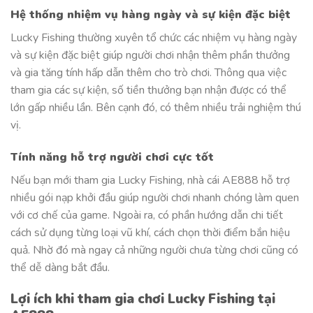
Hệ thống nhiệm vụ hàng ngày và sự kiện đặc biệt
Lucky Fishing thường xuyên tổ chức các nhiệm vụ hàng ngày
và sự kiện đặc biệt giúp người chơi nhận thêm phần thưởng
và gia tăng tính hấp dẫn thêm cho trò chơi. Thông qua việc
tham gia các sự kiện, số tiền thưởng bạn nhận được có thể
lớn gấp nhiều lần. Bên cạnh đó, có thêm nhiều trải nghiệm thú
vị.
Tính năng hỗ trợ người chơi cực tốt
Nếu bạn mới tham gia Lucky Fishing, nhà cái AE888 hỗ trợ
nhiều gói nạp khởi đầu giúp người chơi nhanh chóng làm quen
với cơ chế của game. Ngoài ra, có phần hướng dẫn chi tiết
cách sử dụng từng loại vũ khí, cách chọn thời điểm bắn hiệu
quả. Nhờ đó mà ngay cả những người chưa từng chơi cũng có
thể dễ dàng bắt đầu.
Lợi ích khi tham gia chơi Lucky Fishing tại