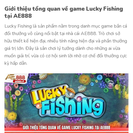
Giới thiệu tổng quan về game Lucky Fishing
tại AE888
Lucky Fishing là sản phẩm nằm trong danh mục game bắn cá
đổi thưởng vô cùng nổi bật tại nhà cái AE888. Trò chơi sở
hữu thiết kế hiện đại, nhiều tính năng hiện đại và phần thưởng
giá trị lớn. Đây là sân chơi lý tưởng dành cho những ai vừa
muốn giải trí, vừa có cơ hội sinh lời nhờ cơ chế đổi thưởng cực
kỳ hấp dẫn.