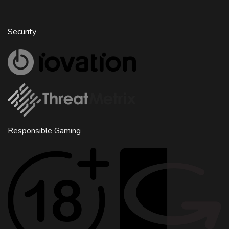
Security
Responsible Gaming