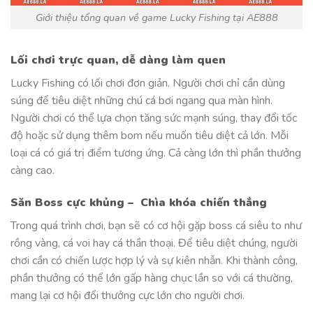
Giới thiệu tổng quan về game Lucky Fishing tại AE888
Lối chơi trực quan, dễ dàng làm quen
Lucky Fishing có lối chơi đơn giản. Người chơi chỉ cần dùng
súng để tiêu diệt những chú cá bơi ngang qua màn hình.
Người chơi có thể lựa chọn tăng sức mạnh súng, thay đổi tốc
độ hoặc sử dụng thêm bom nếu muốn tiêu diệt cả lớn. Mỗi
loại cá có giá trị điểm tương ứng. Cả càng lớn thì phần thưởng
càng cao.
Săn Boss cực khủng – Chìa khóa chiến thắng
Trong quá trình chơi, bạn sẽ có cơ hội gặp boss cá siêu to như
rồng vàng, cá voi hay cá thần thoại. Để tiêu diệt chúng, người
chơi cần có chiến lược hợp lý và sự kiên nhẫn. Khi thành công,
phần thưởng có thể lớn gấp hàng chục lần so với cá thường,
mang lại cơ hội đổi thưởng cực lớn cho người chơi.