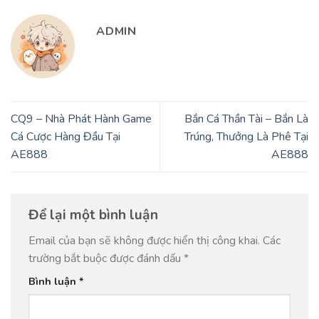
ADMIN
CQ9 – Nhà Phát Hành Game
Bắn Cá Thần Tài – Bắn Là
Cá Cược Hàng Đầu Tại
Trúng, Thưởng Là Phê Tại
AE888
AE888
Để lại một bình luận
Email của bạn sẽ không được hiển thị công khai.
Các
trường bắt buộc được đánh dấu
*
Bình luận
*