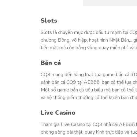
Slots
Slots là chuyên mục được đầu tư mạnh tại CQ
phương Đông, võ hiệp, hoạt hình Nhật Bản,…gi
tiền mặt mà còn bằng vòng quay miễn phí, wi
Bắn cá
CQ9 mang đến hàng loạt tựa game bắn cá 3D v
sảnh bắn cá CQ9 tại AE888, bạn có thể lựa chọ
Một số game bắn cá tiêu biểu mà bạn có thể t
và hệ thống điểm thưởng có thể khiến bạn chơ
Live Casino
Tham gia Live Casino tại CQ9 nhà cái AE888 k
phòng sòng bài thật, quay hình trực tiếp và tư