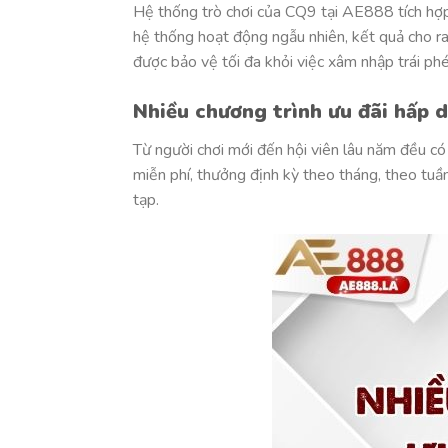
Hệ thống trò chơi của CQ9 tại AE888 tích h
hệ thống hoạt động ngẫu nhiên, kết quả cho ra
được bảo vệ tối đa khỏi việc xâm nhập trái ph
Nhiều chương trình ưu đãi hấp 
Từ người chơi mới đến hội viên lâu năm đều có 
miễn phí, thưởng định kỳ theo tháng, theo tu
tạp.