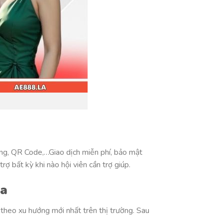
king, QR Code,…Giao dịch miễn phí, bảo mật
ợ bất kỳ khi nào hội viên cần trợ giúp.
ua
theo xu hướng mới nhất trên thị trường. Sau