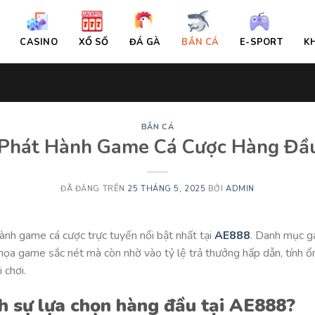
CASINO
XỔ SỐ
ĐÁ GÀ
BẮN CÁ
E-SPORT
K
BẮN CÁ
Phát Hành Game Cá Cược Hàng Đầu
ĐÃ ĐĂNG TRÊN
25 THÁNG 5, 2025
BỞI
ADMIN
ành game cá cược trực tuyến nổi bật nhất tại
AE888
. Danh mục ga
 họa game sắc nét mà còn nhờ vào tỷ lệ trả thưởng hấp dẫn, tính ổ
 chơi.
nh sự lựa chọn hàng đầu tại AE888?