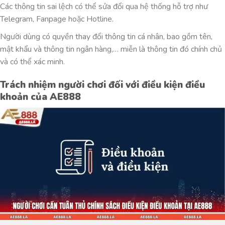
Các thông tin sai lệch có thể sửa đổi qua hệ thống hỗ trợ như
Telegram, Fanpage hoặc Hotline.
Người dùng có quyền thay đổi thông tin cá nhân, bao gồm tên,
mật khẩu và thông tin ngân hàng,… miễn là thông tin đó chính chủ
và có thể xác minh.
Trách nhiệm người chơi đối với điều kiện điều
khoản của AE888