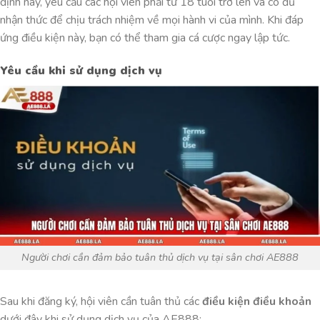
định này, yêu cầu các hội viên phải từ 18 tuổi trở lên và có đủ
nhận thức để chịu trách nhiệm về mọi hành vi của mình. Khi đáp
ứng điều kiện này, bạn có thể tham gia cá cược ngay lập tức.
Yêu cầu khi sử dụng dịch vụ
Người chơi cần đảm bảo tuân thủ dịch vụ tại sân chơi AE888
Sau khi đăng ký, hội viên cần tuân thủ các
điều kiện điều khoản
dưới đây khi sử dụng dịch vụ của AE888: