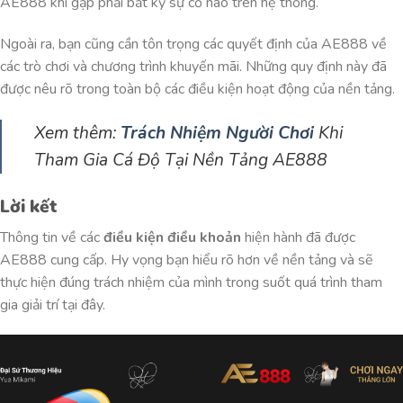
AE888 khi gặp phải bất kỳ sự cố nào trên hệ thống.
Ngoài ra, bạn cũng cần tôn trọng các quyết định của AE888 về
các trò chơi và chương trình khuyến mãi. Những quy định này đã
được nêu rõ trong toàn bộ các điều kiện hoạt động của nền tảng.
Xem thêm:
Trách Nhiệm Người Chơi
Khi
Tham Gia Cá Độ Tại Nền Tảng AE888
Lời kết
Thông tin về các
điều kiện điều khoản
hiện hành đã được
AE888 cung cấp. Hy vọng bạn hiểu rõ hơn về nền tảng và sẽ
thực hiện đúng trách nhiệm của mình trong suốt quá trình tham
gia giải trí tại đây.