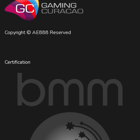
Copyright © AE888 Reserved
Certification