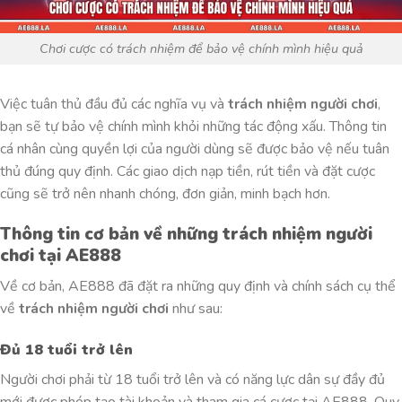
Chơi cược có trách nhiệm để bảo vệ chính mình hiệu quả
Việc tuân thủ đầu đủ các nghĩa vụ và
trách nhiệm người chơi
,
bạn sẽ tự bảo vệ chính mình khỏi những tác động xấu. Thông tin
cá nhân cùng quyền lợi của người dùng sẽ được bảo vệ nếu tuân
thủ đúng quy định. Các giao dịch nạp tiền, rút tiền và đặt cược
cũng sẽ trở nên nhanh chóng, đơn giản, minh bạch hơn.
Thông tin cơ bản về những trách nhiệm người
chơi tại AE888
Về cơ bản, AE888 đã đặt ra những quy định và chính sách cụ thể
về
trách nhiệm người chơi
như sau:
Đủ 18 tuổi trở lên
Người chơi phải từ 18 tuổi trở lên và có năng lực dân sự đầy đủ
mới được phép tạo tài khoản và tham gia cá cược tại AE888. Quy