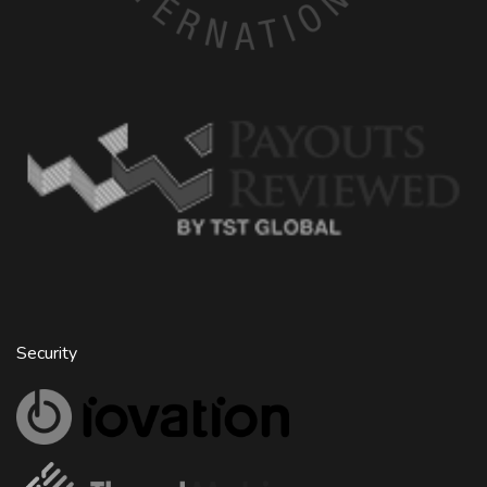
Security