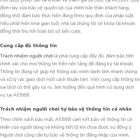
định này vừa bảo vệ quyền lợi của chính bản thân khách hàng,
đồng thời đảm bảo thực hiện đúng theo quy định của pháp luật.
Nếu phát hiện khai gian tuổi, nhà cái chúng tôi sẽ khóa tài khoản,
đồng thời thu hồi toàn bộ số tiền cược
Cung cấp đủ thông tin
Trách nhiệm người chơi
là phải cung cấp đầy đủ, đảm bảo tính
chính xác cho mọi thông tin trên nền tảng để đăng ký tài khoản.
Thông tin đúng sẽ giúp hệ thống xác minh danh tính nhanh chóng
và xử lý các giao dịch một cách thuận tiện. Việc cung cấp thông tin
sai lệch có thể gây rủi ro, ảnh hưởng đến quá trình sử dụng dịch
vụ tại AE888.
Trách nhiệm người chơi tự bảo vệ thông tin cá nhân
Theo chính sách bảo mật, AE888 cam kết bảo vệ thông tin cá
nhân của người dùng và không tiết lộ khi chưa được sự đồng ý.
Người chơi cũng cần tự bảo vệ thông tin đăng nhập của mình,