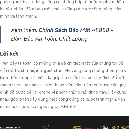
phép gian lận, sử dụng công cụ không hợp lệ hoặc vi phạm điều
khoản, nhằm đảm bảo một môi trường cá cược công bằng, văn
minh và lành mạnh.
Xem thêm:
Chính Sách Bảo Mật
AE888 –
Đảm Bảo An Toàn, Chất Lượng
Lời kết
Trên đây là toàn bộ những chia sẻ chi tiết nhất của chúng tôi về
vấn đề
trách nhiệm người chơi
. Hy vọng rằng những thông tin và
kiến thức trong bài viết đã giúp bạn hiểu hơn về quy định đối với
thành viên của nhà cái. Mỗi thành viên cần tuân thủ đúng các quy
định đã được đề ra, không vi phạm những nội dung này. Hãy cùng
nhau góp phần xây dựng một cộng đồng cá cược lành mạnh, văn
minh, tích cực và công bằng tại AE888!