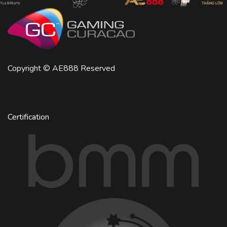
Copyright © AE888 Reserved
Certification