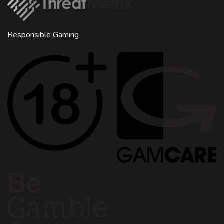
Responsible Gaming