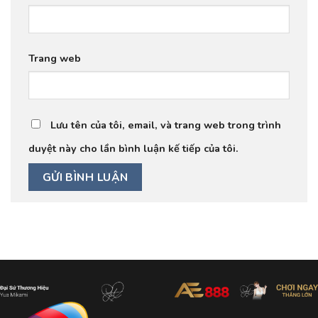
Trang web
Lưu tên của tôi, email, và trang web trong trình
duyệt này cho lần bình luận kế tiếp của tôi.