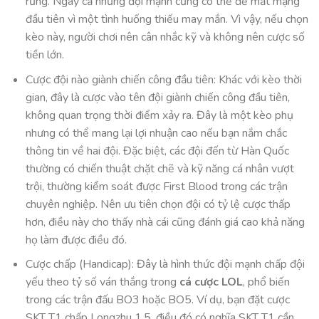
rừng. Ngay cả những đội mạnh cũng có thể để mất mạng
đầu tiên vì một tình huống thiếu may mắn. Vì vậy, nếu chọn
kèo này, người chơi nên cân nhắc kỹ và không nên cược số
tiền lớn.
Cược đội nào giành chiến công đầu tiên: Khác với kèo thời
gian, đây là cược vào tên đội giành chiến công đầu tiên,
không quan trọng thời điểm xảy ra. Đây là một kèo phụ
nhưng có thể mang lại lợi nhuận cao nếu bạn nắm chắc
thông tin về hai đội. Đặc biệt, các đội đến từ Hàn Quốc
thường có chiến thuật chặt chẽ và kỹ năng cá nhân vượt
trội, thường kiểm soát được First Blood trong các trận
chuyên nghiệp. Nên ưu tiên chọn đội có tỷ lệ cược thấp
hơn, điều này cho thấy nhà cái cũng đánh giá cao khả năng
họ làm được điều đó.
Cược chấp (Handicap): Đây là hình thức đội mạnh chấp đội
yếu theo tỷ số ván thắng trong
cá cược LOL
, phổ biến
trong các trận đấu BO3 hoặc BO5. Ví dụ, bạn đặt cược
SKT T1 chấp Longzhu 1.5, điều đó có nghĩa SKT T1 cần