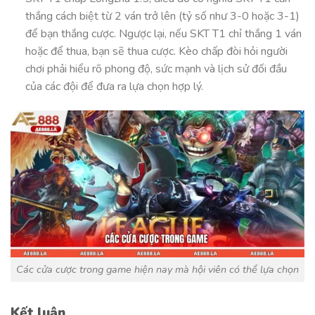
thắng cách biệt từ 2 ván trở lên (tỷ số như 3-0 hoặc 3-1)
để bạn thắng cược. Ngược lại, nếu SKT T1 chỉ thắng 1 ván
hoặc để thua, bạn sẽ thua cược. Kèo chấp đòi hỏi người
chơi phải hiểu rõ phong độ, sức mạnh và lịch sử đối đầu
của các đội để đưa ra lựa chọn hợp lý.
Các cửa cược trong game hiện nay mà hội viên có thể lựa chọn
Kết luận