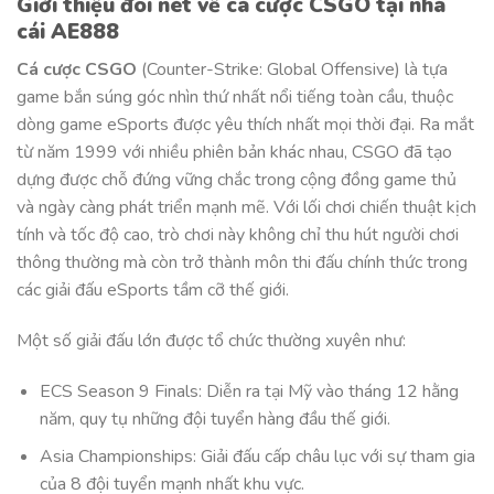
Giới thiệu đôi nét về cá cược CSGO tại nhà
cái AE888
Cá cược CSGO
(Counter-Strike: Global Offensive) là tựa
game bắn súng góc nhìn thứ nhất nổi tiếng toàn cầu, thuộc
dòng game eSports được yêu thích nhất mọi thời đại. Ra mắt
từ năm 1999 với nhiều phiên bản khác nhau, CSGO đã tạo
dựng được chỗ đứng vững chắc trong cộng đồng game thủ
và ngày càng phát triển mạnh mẽ. Với lối chơi chiến thuật kịch
tính và tốc độ cao, trò chơi này không chỉ thu hút người chơi
thông thường mà còn trở thành môn thi đấu chính thức trong
các giải đấu eSports tầm cỡ thế giới.
Một số giải đấu lớn được tổ chức thường xuyên như:
ECS Season 9 Finals: Diễn ra tại Mỹ vào tháng 12 hằng
năm, quy tụ những đội tuyển hàng đầu thế giới.
Asia Championships: Giải đấu cấp châu lục với sự tham gia
của 8 đội tuyển mạnh nhất khu vực.