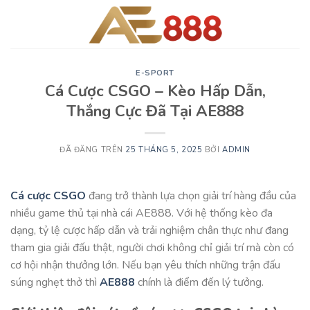
Chuyển
đến
nội
dung
E-SPORT
Cá Cược CSGO – Kèo Hấp Dẫn,
Thắng Cực Đã Tại AE888
ĐÃ ĐĂNG TRÊN
25 THÁNG 5, 2025
BỞI
ADMIN
Cá cược CSGO
đang trở thành lựa chọn giải trí hàng đầu của
nhiều game thủ tại nhà cái AE888. Với hệ thống kèo đa
dạng, tỷ lệ cược hấp dẫn và trải nghiệm chân thực như đang
tham gia giải đấu thật, người chơi không chỉ giải trí mà còn có
cơ hội nhận thưởng lớn. Nếu bạn yêu thích những trận đấu
súng nghẹt thở thì
AE888
chính là điểm đến lý tưởng.