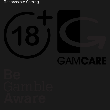
Responsible Gaming