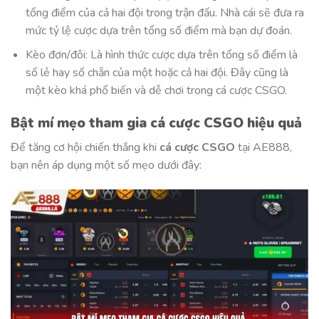
tổng điểm của cả hai đội trong trận đấu. Nhà cái sẽ đưa ra
mức tỷ lệ cược dựa trên tổng số điểm mà bạn dự đoán.
Kèo đơn/đôi: Là hình thức cược dựa trên tổng số điểm là
số lẻ hay số chẵn của một hoặc cả hai đội. Đây cũng là
một kèo khá phổ biến và dễ chơi trong cá cược CSGO.
Bật mí mẹo tham gia cá cược CSGO hiệu quả
Để tăng cơ hội chiến thắng khi
cá cược CSGO
tại AE888,
bạn nên áp dụng một số mẹo dưới đây: