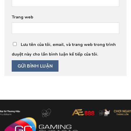
Trang web
Lưu tên của tôi, email, và trang web trong trình
duyệt này cho lần bình luận kế tiếp của tôi.