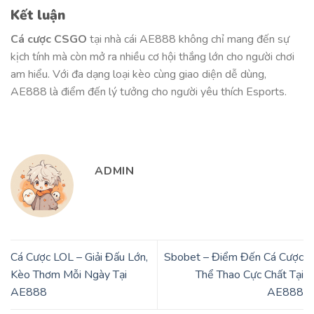
Kết luận
Cá cược CSGO
tại nhà cái AE888 không chỉ mang đến sự
kịch tính mà còn mở ra nhiều cơ hội thắng lớn cho người chơi
am hiểu. Với đa dạng loại kèo cùng giao diện dễ dùng,
AE888 là điểm đến lý tưởng cho người yêu thích Esports.
ADMIN
Cá Cược LOL – Giải Đấu Lớn,
Sbobet – Điểm Đến Cá Cược
Kèo Thơm Mỗi Ngày Tại
Thể Thao Cực Chất Tại
AE888
AE888