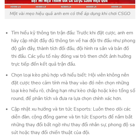
Một vài mẹo hiệu quả anh em có thể áp dụng khi chơi CSGO
Tìm hiểu kỹ thông tin trận đấu: Trước khi đặt cược, anh em
hãy cập nhật đầy đủ thông tin về hai đội thi đấu như phong
độ gần đây, thành tích đối đầu, đội hình ra sân và bản đồ
thi đấu. Các yếu tố này đóng vai trò then chốt ảnh hưởng
trực tiếp đến kết quả trận đấu.
Chọn loại kèo phù hợp với hiểu biết: Hội viên không nên
đặt cược theo cảm tính mà thay vào đó nên chọn những
loại kèo hiểu rõ, chẳng hạn như kèo chấp hoặc kèo tổng số
round, để phân tích và đưa ra lựa chọn chính xác hơn.
Cập nhật xu hướng và tin tức Esports: Luôn theo dõi các
diễn đàn, cộng đồng game và tin tức Esports để nắm bắt
những thay đổi bất ngờ như thay đổi nhân sự, phong độ sa
sút hoặc thay đổi chiến thuật của đội.