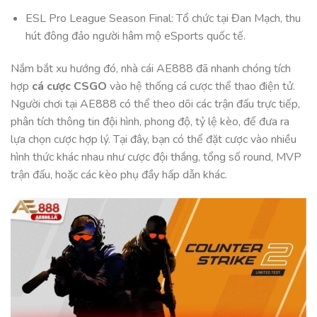
ESL Pro League Season Final: Tổ chức tại Đan Mạch, thu
hút đông đảo người hâm mộ eSports quốc tế.
Nắm bắt xu hướng đó, nhà cái AE888 đã nhanh chóng tích
hợp
cá cược CSGO
vào hệ thống cá cược thể thao điện tử.
Người chơi tại AE888 có thể theo dõi các trận đấu trực tiếp,
phân tích thông tin đội hình, phong độ, tỷ lệ kèo, để đưa ra
lựa chọn cược hợp lý. Tại đây, bạn có thể đặt cược vào nhiều
hình thức khác nhau như cược đội thắng, tổng số round, MVP
trận đấu, hoặc các kèo phụ đầy hấp dẫn khác.