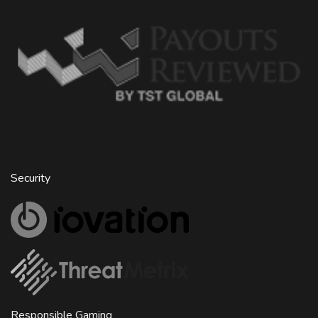
Security
Responsible Gaming