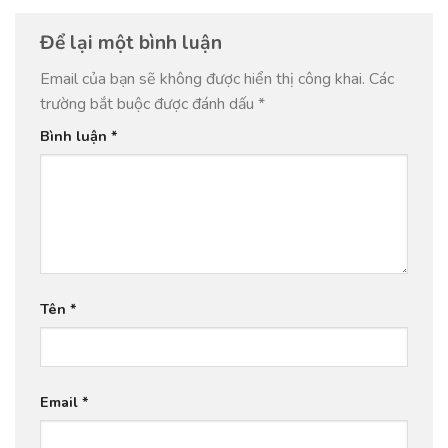
Để lại một bình luận
Email của bạn sẽ không được hiển thị công khai.
Các
trường bắt buộc được đánh dấu
*
Bình luận
*
Tên
*
Email
*