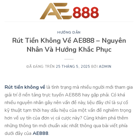
Chuyển
đến
nội
dung
HƯỚNG DẪN
Rút Tiền Không Về AE888 – Nguyên
Nhân Và Hướng Khắc Phục
ĐÃ ĐĂNG TRÊN
25 THÁNG 5, 2025
BỞI
ADMIN
Rút tiền không về
là tình trạng mà nhiều người mới tham gia
giải trí ở nền tảng trực tuyến AE888 hay gặp phải. Có khá
nhiều nguyên nhân gây nên vấn đề này, liệu đây chỉ là sự cố
kỹ thuật tạm thời hay dấu hiệu của một vấn đề nghiêm trọng
hơn về uy tín của đơn vị cá cược này? Cùng khám phá thêm
những thông tin mới chuẩn xác nhất thông qua bài viết phía
dưới đây của
AE888
.