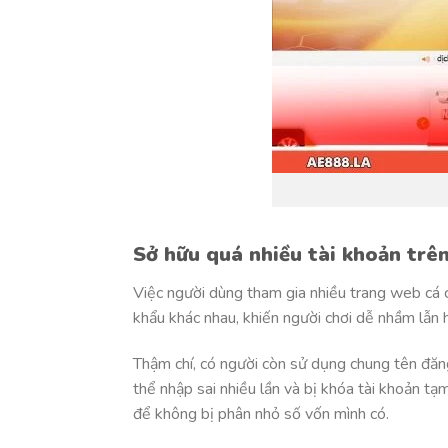
Sở hữu quá nhiều tài khoản trê
Việc người dùng tham gia nhiều trang web cá cư
khẩu khác nhau, khiến người chơi dễ nhầm lẫn
Thậm chí, có người còn sử dụng chung tên đăng 
thể nhập sai nhiều lần và bị khóa tài khoản tạ
để không bị phân nhỏ số vốn mình có.