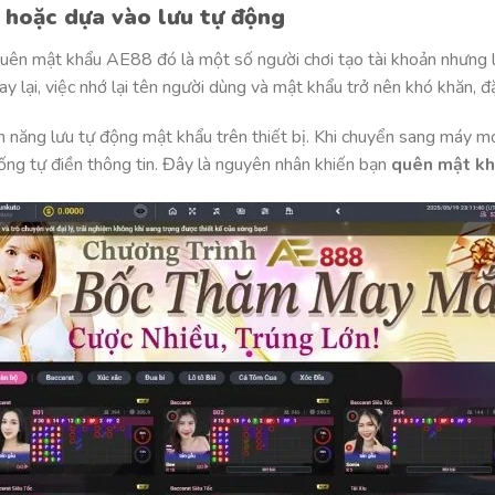
hoặc dựa vào lưu tự động
quên mật khẩu AE88 đó là một số người chơi tạo tài khoản nhưng 
y lại, việc nhớ lại tên người dùng và mật khẩu trở nên khó khăn, đặ
nh năng lưu tự động mật khẩu trên thiết bị. Khi chuyển sang máy m
hống tự điền thông tin. Đây là nguyên nhân khiến bạn
quên mật k