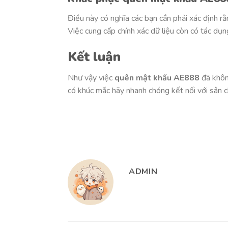
Điều này có nghĩa các bạn cần phải xác định r
Việc cung cấp chính xác dữ liệu còn có tác dụng 
Kết luận
Như vậy việc
quên mật khẩu AE888
đã không
có khúc mắc hãy nhanh chóng kết nối với sân c
ADMIN