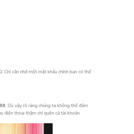
. Chỉ cần nhớ một mật khẩu chính bạn có thể
888
. Dù vậy rõ ràng chúng ta không thể đảm
y điện thoại thậm chí quên cả tài khoản.