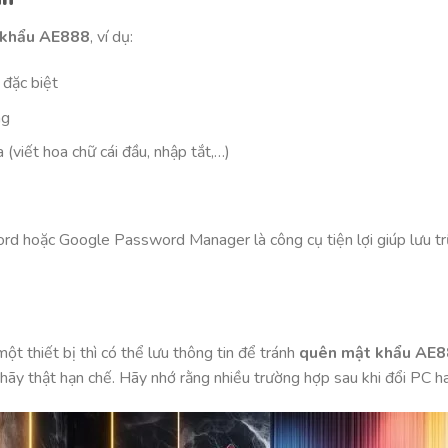
 khẩu AE888
, ví dụ:
 đặc biệt
ng
 (viết hoa chữ cái đầu, nhập tắt,…)
d hoặc Google Password Manager là công cụ tiện lợi giúp lưu trữ
ột thiết bị thì có thể lưu thông tin để tránh
quên mật khẩu AE
n hãy thật hạn chế. Hãy nhớ rằng nhiều trường hợp sau khi đổi PC ha