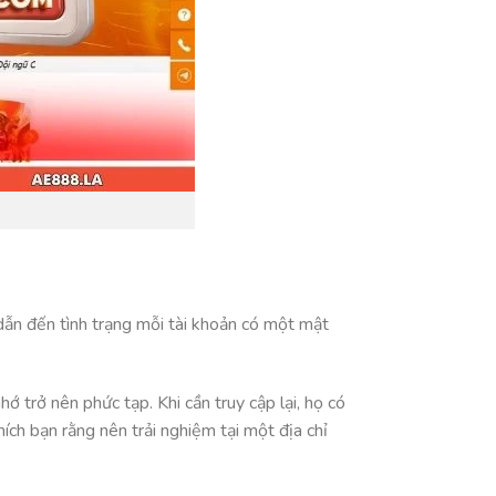
 dẫn đến tình trạng mỗi tài khoản có một mật
 trở nên phức tạp. Khi cần truy cập lại, họ có
ích bạn rằng nên trải nghiệm tại một địa chỉ