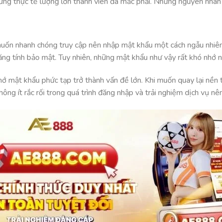
hưng thực tế lượng lớn thành viên đã mắc phải. Những nguyên nhâ
 muốn nhanh chóng truy cập nên nhập mật khẩu một cách ngẫu nhiên
ăng tính bảo mật. Tuy nhiên, những mật khẩu như vậy rất khó nhớ n
hớ mật khẩu phức tạp trở thành vấn đề lớn. Khi muốn quay lại nền 
ông ít rắc rối trong quá trình đăng nhập và trải nghiệm dịch vụ nê