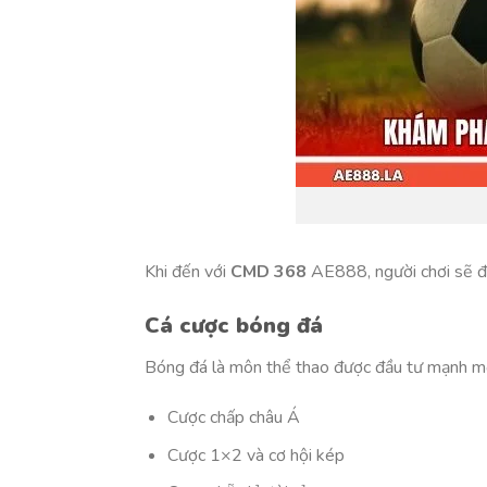
Khi đến với
CMD 368
AE888, người chơi sẽ đ
Cá cược bóng đá
Bóng đá là môn thể thao được đầu tư mạnh m
Cược chấp châu Á
Cược 1×2 và cơ hội kép