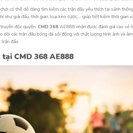
chơi có thể dễ dàng tìm kiếm các trận đấu yêu thích tại sảnh thông
í như giải đấu, thời gian, loại kèo cược,… giúp tiết kiệm thời gian v
 truyền độc quyền:
CMD 368
AE888 nhận được đánh giá cao về hệ
 dõi các trận đấu bóng đá sôi động với chất lượng hình ảnh và âm 
 trận đấu.
t tại CMD 368 AE888