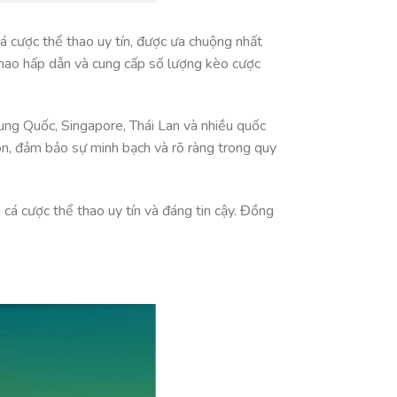
cược thể thao uy tín, được ưa chuộng nhất
thao hấp dẫn và cung cấp số lượng kèo cược
rung Quốc, Singapore, Thái Lan và nhiều quốc
on, đảm bảo sự minh bạch và rõ ràng trong quy
á cược thể thao uy tín và đáng tin cậy. Đồng