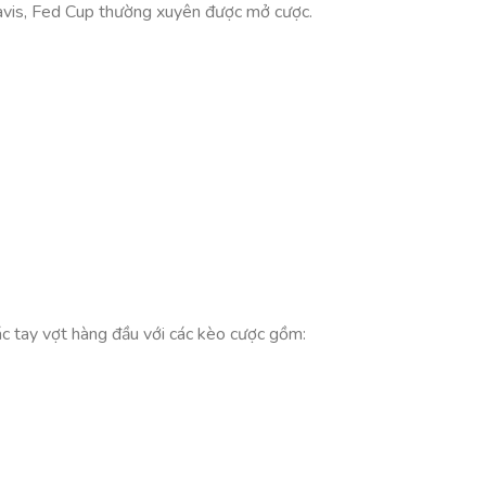
avis, Fed Cup thường xuyên được mở cược.
ác tay vợt hàng đầu với các kèo cược gồm: