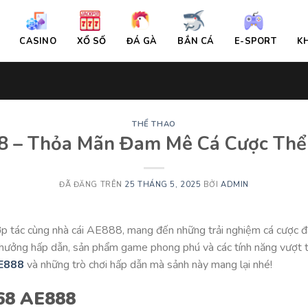
CASINO
XỔ SỐ
ĐÁ GÀ
BẮN CÁ
E-SPORT
K
THỂ THAO
 – Thỏa Mãn Đam Mê Cá Cược Thể
ĐÃ ĐĂNG TRÊN
25 THÁNG 5, 2025
BỞI
ADMIN
ợp tác cùng nhà cái AE888, mang đến những trải nghiệm cá cược đa
 thưởng hấp dẫn, sản phẩm game phong phú và các tính năng vượt t
E888
và những trò chơi hấp dẫn mà sảnh này mang lại nhé!
368 AE888