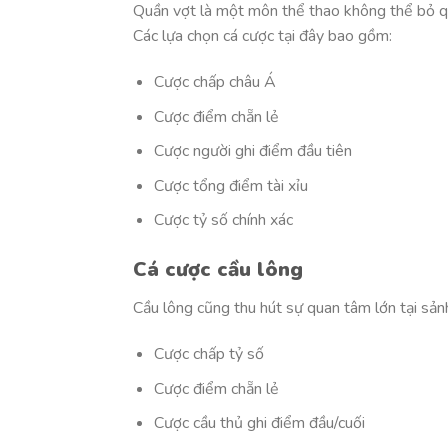
Quần vợt là một môn thể thao không thể bỏ q
Các lựa chọn cá cược tại đây bao gồm:
Cược chấp châu Á
Cược điểm chẵn lẻ
Cược người ghi điểm đầu tiên
Cược tổng điểm tài xỉu
Cược tỷ số chính xác
Cá cược cầu lông
Cầu lông cũng thu hút sự quan tâm lớn tại sản
Cược chấp tỷ số
Cược điểm chẵn lẻ
Cược cầu thủ ghi điểm đầu/cuối