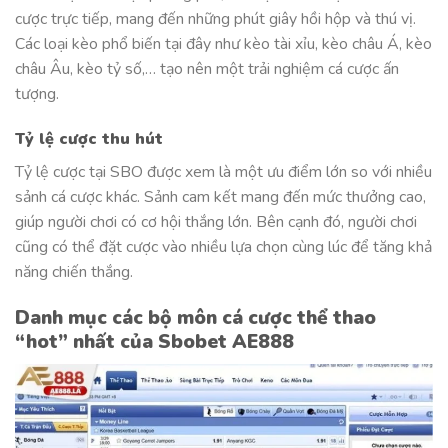
cược trực tiếp, mang đến những phút giây hồi hộp và thú vị.
Các loại kèo phổ biến tại đây như kèo tài xỉu, kèo châu Á, kèo
châu Âu, kèo tỷ số,… tạo nên một trải nghiệm cá cược ấn
tượng.
Tỷ lệ cược thu hút
Tỷ lệ cược tại SBO được xem là một ưu điểm lớn so với nhiều
sảnh cá cược khác. Sảnh cam kết mang đến mức thưởng cao,
giúp người chơi có cơ hội thắng lớn. Bên cạnh đó, người chơi
cũng có thể đặt cược vào nhiều lựa chọn cùng lúc để tăng khả
năng chiến thắng.
Danh mục các bộ môn cá cược thể thao
“hot” nhất của Sbobet AE888