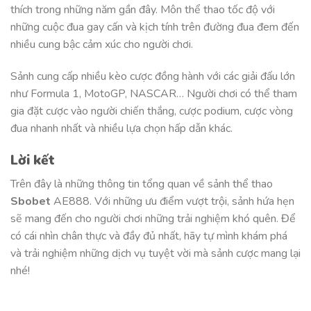
thích trong những năm gần đây. Môn thể thao tốc độ với
những cuộc đua gay cấn và kịch tính trên đường đua đem đến
nhiều cung bậc cảm xúc cho người chơi.
Sảnh cung cấp nhiều kèo cược đồng hành với các giải đấu lớn
như Formula 1, MotoGP, NASCAR… Người chơi có thể tham
gia đặt cược vào người chiến thắng, cược podium, cược vòng
đua nhanh nhất và nhiều lựa chọn hấp dẫn khác.
Lời kết
Trên đây là những thông tin tổng quan về sảnh thể thao
Sbobet
AE888. Với những ưu điểm vượt trội, sảnh hứa hẹn
sẽ mang đến cho người chơi những trải nghiệm khó quên. Để
có cái nhìn chân thực và đầy đủ nhất, hãy tự mình khám phá
và trải nghiệm những dịch vụ tuyệt vời mà sảnh cược mang lại
nhé!