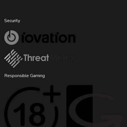
Security
Responsible Gaming