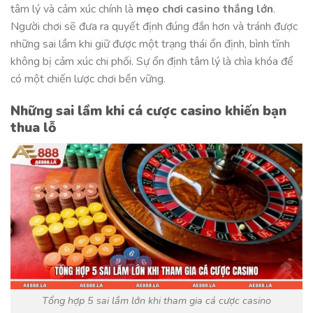
tâm lý và cảm xúc chính là
mẹo chơi casino thắng lớn
.
Người chơi sẽ đưa ra quyết định đúng đắn hơn và tránh được
những sai lầm khi giữ được một trạng thái ổn định, bình tĩnh
không bị cảm xúc chi phối. Sự ổn định tâm lý là chìa khóa để
có một chiến lược chơi bền vững.
Những sai lầm khi cá cược casino khiến bạn
thua lỗ
Tổng hợp 5 sai lầm lớn khi tham gia cá cược casino