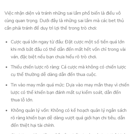
Việc nhận diện và tránh những sai lầm phổ biến là điều vô
cùng quan trọng. Dưới đây là những sai lầm mà các bet thủ
cần phải tránh để duy trì lợi thế trong trò chơi:
Cược quá lớn ngay từ đầu: Đặt cược một số tiền quá lớn
khi mới bắt đầu có thể dẫn đến mất hết vốn chỉ trong vài
ván, đặc biệt nếu bạn chưa hiểu rõ trò chơi.
Thiếu chiến lược rõ ràng: Cá cược mà không có chiến lược
cụ thể thường dễ dàng dẫn đến thua cuộc.
Tin vào may mắn quá mức: Dựa vào may mắn thay vì chiến
lược có thể khiến bạn đánh mất sự kiểm soát, dẫn đến
thua lỗ lớn.
Không quản lý vốn: Không có kế hoạch quản lý ngân sách
rõ ràng khiến bạn dễ dàng vượt quá giới hạn chi tiêu, dẫn
đến thiệt hại tài chính.