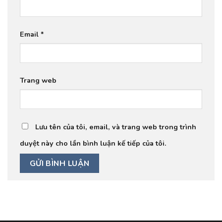
Email
*
Trang web
Lưu tên của tôi, email, và trang web trong trình
duyệt này cho lần bình luận kế tiếp của tôi.