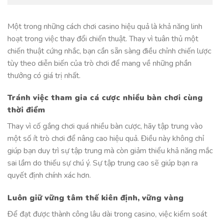
Một trong những cách chơi casino hiệu quả là khả năng linh
hoạt trong việc thay đổi chiến thuật. Thay vì tuân thủ một
chiến thuật cứng nhắc, bạn cần sẵn sàng điều chỉnh chiến lược
tùy theo diễn biến của trò chơi để mang về những phần
thưởng có giá trị nhất.
Tránh việc tham gia cá cược nhiều bàn chơi cùng
thời điểm
Thay vì cố gắng chơi quá nhiều bàn cược, hãy tập trung vào
một số ít trò chơi để nâng cao hiệu quả. Điều này không chỉ
giúp bạn duy trì sự tập trung mà còn giảm thiểu khả năng mắc
sai lầm do thiếu sự chú ý. Sự tập trung cao sẽ giúp bạn ra
quyết định chính xác hơn.
Luôn giữ vững tâm thế kiên định, vững vàng
Để đạt được thành công lâu dài trong casino, việc kiểm soát