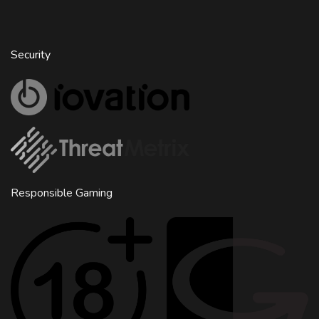
Security
Responsible Gaming