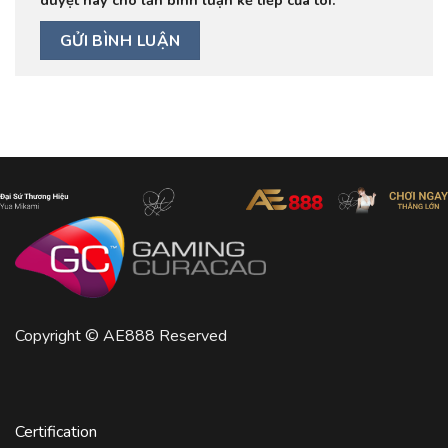
duyệt này cho lần bình luận kế tiếp của tôi.
Copyright © AE888 Reserved
Certification