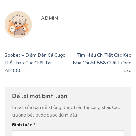
ADMIN
Sbobet – Điểm Đến Cá Cược
Tìm Hiểu Chi Tiết Các Kèo
Thể Thao Cực Chất Tại
Nhà Cái AE888 Chất Lượng
AE888
Cao
Để lại một bình luận
Email của bạn sẽ không được hiển thị công khai.
Các
trường bắt buộc được đánh dấu
*
Bình luận
*