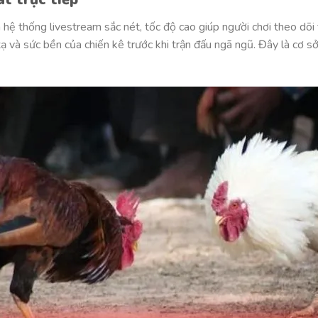
hệ thống livestream sắc nét, tốc độ cao giúp người chơi theo dõi
ạ và sức bền của chiến kê trước khi trận đấu ngã ngũ. Đây là cơ sở