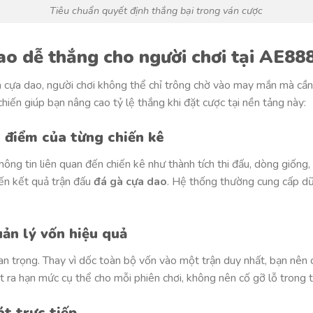
Tiêu chuẩn quyết định thắng bại trong ván cược
ao dễ thắng cho người chơi tại AE88
à cựa dao, người chơi không thể chỉ trông chờ vào may mắn mà cần
hiến giúp bạn nâng cao tỷ lệ thắng khi đặt cược tại nền tảng này:
c điểm của từng chiến kê
hông tin liên quan đến chiến kê như thành tích thi đấu, dòng giống,
ến kết quả trận đấu
đá gà cựa dao
. Hệ thống thường cung cấp dữ 
ản lý vốn hiệu quả
n trọng. Thay vì dốc toàn bộ vốn vào một trận duy nhất, bạn nên c
ặt ra hạn mức cụ thể cho mỗi phiên chơi, không nên cố gỡ lỗ trong t
t trực tiếp