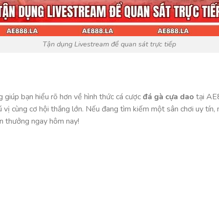
Tận dụng Livestream để quan sát trực tiếp
g giúp bạn hiểu rõ hơn về hình thức cá cược
đá gà cựa dao
tại AE8
thú vị cùng cơ hội thắng lớn. Nếu đang tìm kiếm một sân chơi uy tín
hần thưởng ngay hôm nay!