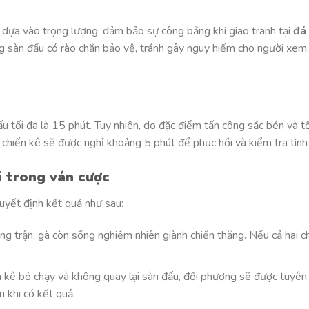
 dựa vào trọng lượng, đảm bảo sự công bằng khi giao tranh tại
đá
ng sàn đấu có rào chắn bảo vệ, tránh gây nguy hiểm cho người xem
đấu tối đa là 15 phút. Tuy nhiên, do đặc điểm tấn công sắc bén và t
, chiến kê sẽ được nghỉ khoảng 5 phút để phục hồi và kiểm tra tình
i trong ván cược
quyết định kết quả như sau:
ng trận, gà còn sống nghiễm nhiên giành chiến thắng. Nếu cả hai ch
 kê bỏ chạy và không quay lại sàn đấu, đối phương sẽ được tuyên b
 khi có kết quả.