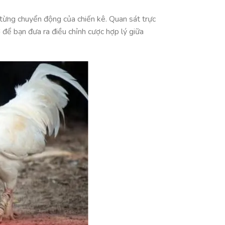
 từng chuyển động của chiến kê. Quan sát trực
 để bạn đưa ra điều chỉnh cược hợp lý giữa