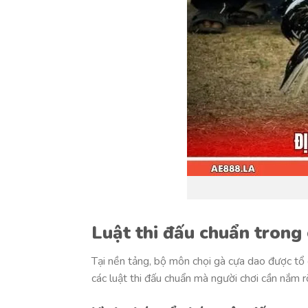
Luật thi đấu chuẩn trong
Tại nền tảng, bộ môn chọi gà cựa dao được tổ
các luật thi đấu chuẩn mà người chơi cần nắm r