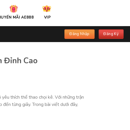
HUYẾN MÃI AE888
VIP
Đăng Nhập
Đăng Ký
h Đỉnh Cao
yêu thích thể thao chọi kê. Với những trận
p đến từng giây. Trong bài viết dưới đây,