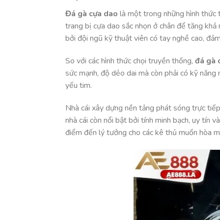
Đá gà cựa dao
là một trong những hình thức t
trang bị cựa dao sắc nhọn ở chân để tăng khả
bởi đội ngũ kỹ thuật viên có tay nghề cao, đảm
So với các hình thức chọi truyền thống,
đá gà 
sức mạnh, độ dẻo dai mà còn phải có kỹ năng n
yếu tim.
Nhà cái xây dựng nền tảng phát sóng trực tiếp
nhà cái còn nổi bật bởi tính minh bạch, uy tín 
điểm đến lý tưởng cho các kê thủ muốn hòa mì