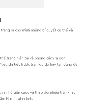
8
 trang bị cho mình những bí quyết cụ thể và
 thể trạng hiện tại và phong cách ra đòn.
liệu chi tiết trước trận, do đó hãy tận dụng để
hia nhỏ tiền cược và theo dõi nhiều trận khác
âm lý mất bình tĩnh.