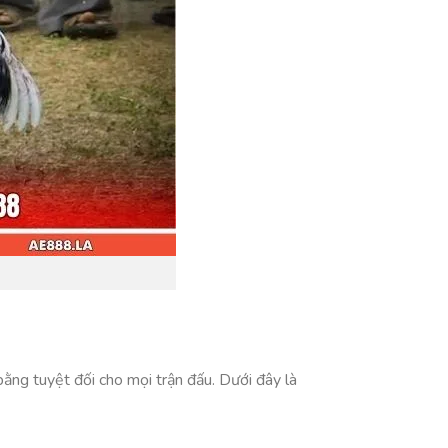
ằng tuyệt đối cho mọi trận đấu. Dưới đây là