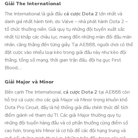
Giải The International
The International là giải đấu
cá cược Dota 2
lớn nhất và
danh giá nhất hành tinh, do Valve – nhà phát hành Dota 2 –
tổ chức thường niên. Giải quy tụ những đội tuyển xuất sắc
nhất từ khắp các châu lục, mang đến những màn đối đầu mãn
nhãn, căng thẳng đến từng giây. Tại AE888, người chơi có thể
đặt cược vào nhiều loại kèo trong giải đấu này như kèo đội
thắng, tổng số mạng, thời gian trận đấu, đội hạ gục First
Blood,…
Giải Major và Minor
Bên cạnh The International,
cá cược Dota 2
tại AE888 còn
hỗ trợ cá cược cho các giải Major và Minor trong khuôn khổ
Dota Pro Circuit, đây là hệ thống giải đấu chính thức để tích
điểm giành vé tham dự TI. Các giải Major thường quy tụ
những đội tuyển hàng đầu và có phần thưởng cùng điểm số
cao hơn, trong khi Minor là cơ hội để các đội hạng trung và