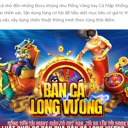
 từ cá nhỏ đến những Boss khủng như Rồng Vàng hay Cá Mập Khổng L
 chính xác, tận dụng từng cơ hội để tiêu diệt mục tiêu có giá trị 
g việc xây dựng chiến thuật thông minh theo từng thời điểm.