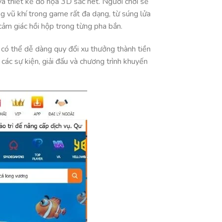
à thiết kế đồ họa 3D sắc nét. Người chơi sẽ
ng vũ khí trong game rất đa dạng, từ súng lửa
 cảm giác hồi hộp trong từng pha bắn.
 có thể dễ dàng quy đổi xu thưởng thành tiền
các sự kiện, giải đấu và chương trình khuyến