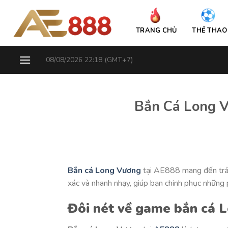
Chuyển
đến
nội
TRANG CHỦ
THỂ THAO
dung
08/08/2026 22:18 (GMT+7)
Bắn Cá Long 
Bắn cá Long Vương
tại AE888 mang đến trải 
xác và nhanh nhạy, giúp bạn chinh phục những 
Đôi nét về game bắn cá 