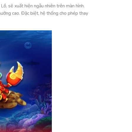
ồ, sẽ xuất hiện ngẫu nhiên trên màn hình.
thưởng cao. Đặc biệt, hệ thống cho phép thay