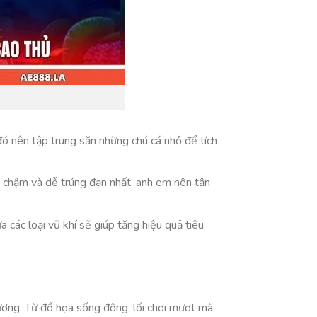
đó nên tập trung săn những chú cá nhỏ để tích
ển chậm và dễ trúng đạn nhất, anh em nên tận
a các loại vũ khí sẽ giúp tăng hiệu quả tiêu
dương. Từ đồ họa sống động, lối chơi mượt mà